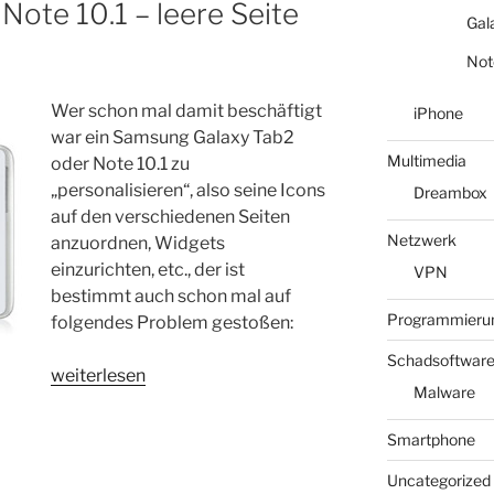
 Note 10.1 – leere Seite
Gal
Not
Wer schon mal damit beschäftigt
iPhone
war ein Samsung Galaxy Tab2
Multimedia
oder Note 10.1 zu
„personalisieren“, also seine Icons
Dreambox
auf den verschiedenen Seiten
Netzwerk
anzuordnen, Widgets
einzurichten, etc., der ist
VPN
bestimmt auch schon mal auf
Programmieru
folgendes Problem gestoßen:
Schadsoftwar
„Tipp:
weiterlesen
Malware
Galaxy
Tab2
Smartphone
/
Note
Uncategorized