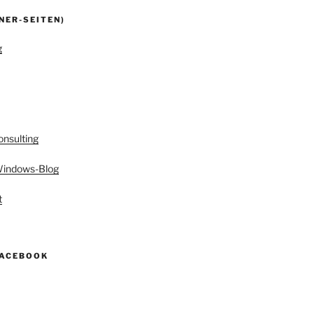
NER-SEITEN)
g
onsulting
 Windows-Blog
t
FACEBOOK