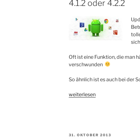
4.1.2 oder 4.2.2
Upd
Bet
tol
sich
Oft ist eine Funktion, die man 
verschwunden
So ähnlich ist es auch bei der 
„HowTo:
weiterlesen
Screenshot
erstellen
mit
Android
4.1.2
VERÖFFENTLICHT
31. OKTOBER 2013
oder
AM