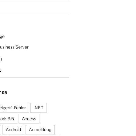
ge
usiness Server
0
1
TER
eigert"-Fehler
.NET
ork 3.5
Access
Android
Anmeldung