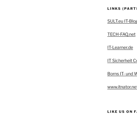
LINKS (PART
SULT.eu IT-Blo
TECH-FAQ.net
IT-Learner.de
IT Sicherheit C
Borns IT- und
www.itnator.ne
LIKE US ON 