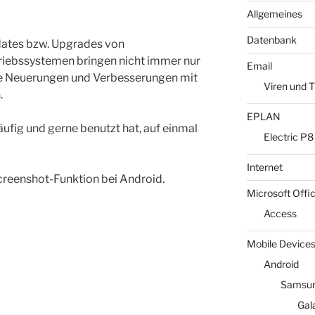
Allgemeines
Datenbank
ates bzw. Upgrades von
riebssystemen bringen nicht immer nur
Email
le Neuerungen und Verbesserungen mit
Viren und T
.
EPLAN
häufig und gerne benutzt hat, auf einmal
Electric P8
Internet
Screenshot-Funktion bei Android.
Microsoft Offi
Access
Mobile Device
Android
Samsun
Gal