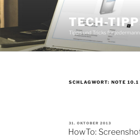
Zum
Inhalt
TECH-TIPP
springen
Tipps und Tricks für jedermann
SCHLAGWORT:
NOTE 10.1
VERÖFFENTLICHT
31. OKTOBER 2013
AM
HowTo: Screenshot 