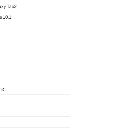
axy Tab2
e 10.1
ng
e