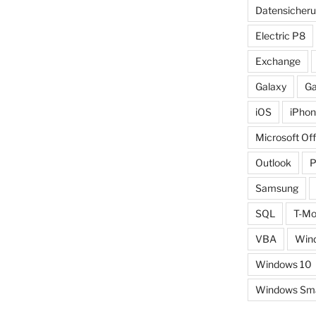
Datensicher
Electric P8
Exchange
Galaxy
Ga
iOS
iPho
Microsoft Off
Outlook
Samsung
SQL
T-Mo
VBA
Win
Windows 10
Windows Smal