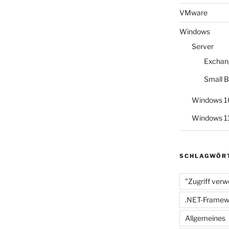
10.1
VMware
–
leere
Windows
Seite
Server
entfernen“
Exchan
Small B
Windows 1
Windows 1
SCHLAGWÖR
"Zugriff verw
.NET-Framew
Allgemeines