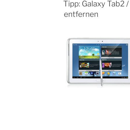
Tipp: Galaxy Tab2 /
4.2.2“
entfernen