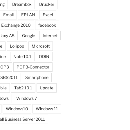
ung
Dreambox
Drucker
Email
EPLAN
Excel
Exchange 2010
facebook
laxy A5
Google
Internet
ne
Lollipop
Microsoft
ice
Note 10.1
ODIN
POP3
POP3-Connector
SBS2011
Smartphone
bile
Tab2 10.1
Update
dows
Windows 7
Windows10
Windows 11
l Business Server 2011