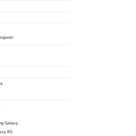
rojaner
ce
s
g Galaxy
axy A5