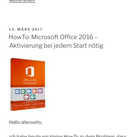
Outlook
druckt
nicht
mehr“
VERÖFFENTLICHT
13. MÄRZ 2017
AM
HowTo: Microsoft Office 2016 –
Aktivierung bei jedem Start nötig
Hallo allerseits,
ich habe heute ein kleine HowTo zu dem Problem, dass