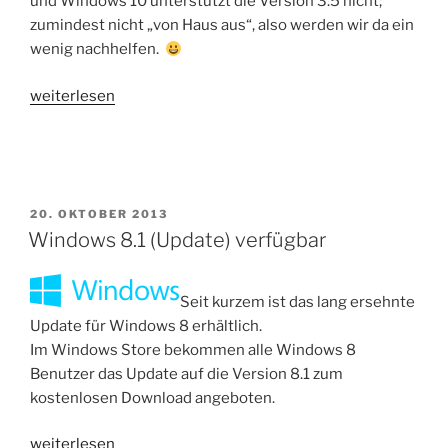
und Windows 10 unterstützt die Version 3.5 nicht;
zumindest nicht „von Haus aus“, also werden wir da ein
wenig nachhelfen.
„.Net-
weiterlesen
Framework
3.5
auf
Windows
10
VERÖFFENTLICHT
20. OKTOBER 2013
AM
Windows 8.1 (Update) verfügbar
installieren“
Seit kurzem ist das lang ersehnte
Update für Windows 8 erhältlich.
Im Windows Store bekommen alle Windows 8
Benutzer das Update auf die Version 8.1 zum
kostenlosen Download angeboten.
„Windows
weiterlesen