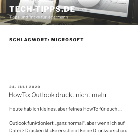
Zum
TECH-TIPPS.DE
Inhalt
Tipps und Tricks für jedermann
springen
SCHLAGWORT:
MICROSOFT
VERÖFFENTLICHT
24. JULI 2020
AM
HowTo: Outlook druckt nicht mehr
Heute hab ich kleines, aber feines HowTo für euch …
Outlook funktioniert „ganz normal“, aber wenn ich auf
Datei > Drucken klicke erscheint keine Druckvorschau: