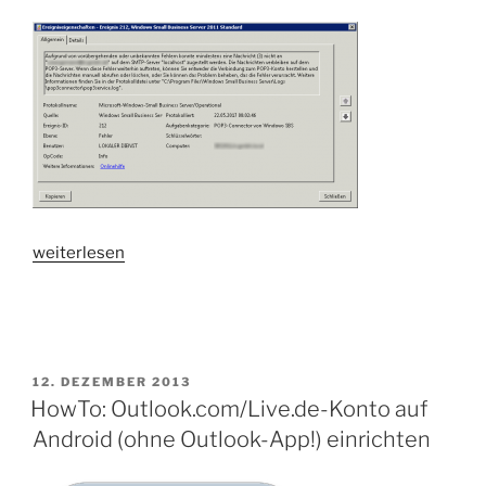
„EXCH2010:
weiterlesen
Mailzustellung
nicht
möglich
(SMTP
554
VERÖFFENTLICHT
12. DEZEMBER 2013
AM
HowTo: Outlook.com/Live.de-Konto auf
5.1.0
Sender
Android (ohne Outlook-App!) einrichten
denied)“