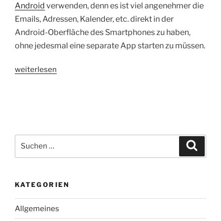
Android
verwenden, denn es ist viel angenehmer die
Emails, Adressen, Kalender, etc. direkt in der
Android-Oberfläche des Smartphones zu haben,
ohne jedesmal eine separate App starten zu müssen.
„HowTo:
weiterlesen
Outlook.com/Live.de-
Konto
auf
Android
(ohne
Outlook-
Suchen
Suche
App!)
nach:
einrichten“
KATEGORIEN
Allgemeines