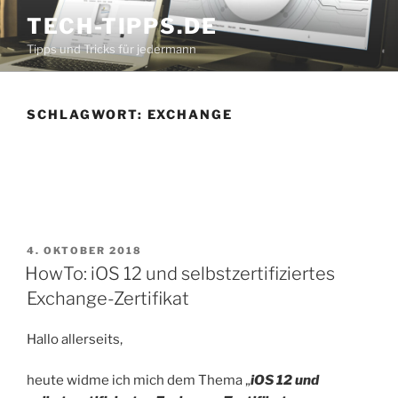
Zum
TECH-TIPPS.DE
Inhalt
Tipps und Tricks für jedermann
springen
SCHLAGWORT:
EXCHANGE
VERÖFFENTLICHT
4. OKTOBER 2018
AM
HowTo: iOS 12 und selbstzertifiziertes
Exchange-Zertifikat
Hallo allerseits,
heute widme ich mich dem Thema „
iOS 12 und