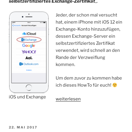
selbstzertifiziertes Exchange-Zertifikat
„.
Jeder, der schon mal versucht
hat, einem iPhone mit iOS 12 ein
Exchange-Konto hinzuzufügen,
dessen Exchange-Server ein
selbstzertifiziertes Zertifikat
verwendet, wird schnell an den
Rande der Verzweiflung
kommen.
Um dem zuvor zu kommen habe
ich dieses HowTo für euch!
iOS und Exchange
„HowTo:
weiterlesen
iOS
12
und
selbstzertifiziertes
VERÖFFENTLICHT
22. MAI 2017