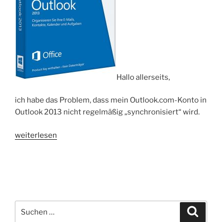
Hallo allerseits,
ich habe das Problem, dass mein Outlook.com-Konto in
Outlook 2013 nicht regelmäßig „synchronisiert“ wird.
„Outlook
weiterlesen
2013
–
Outlook.com-
Verbindung
wird
getrennt“
Suchen
Suche
nach: