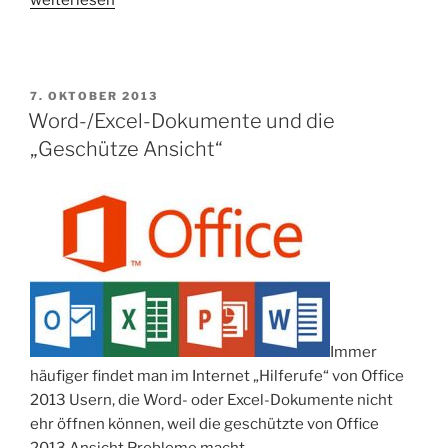
Outlook
druckt
nicht
mehr“
VERÖFFENTLICHT
7. OKTOBER 2013
AM
Word-/Excel-Dokumente und die
„Geschütze Ansicht“
Immer
häufiger findet man im Internet „Hilferufe“ von Office
2013 Usern, die Word- oder Excel-Dokumente nicht
ehr öffnen können, weil die geschützte von Office