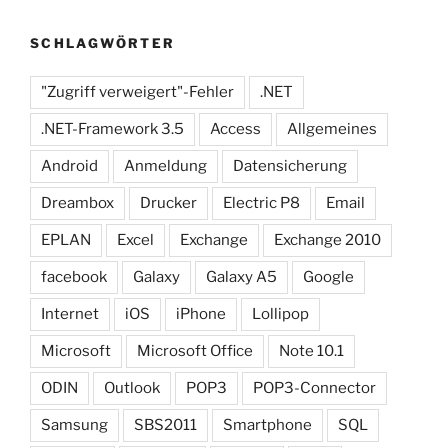
SCHLAGWÖRTER
"Zugriff verweigert"-Fehler
.NET
.NET-Framework 3.5
Access
Allgemeines
Android
Anmeldung
Datensicherung
Dreambox
Drucker
Electric P8
Email
EPLAN
Excel
Exchange
Exchange 2010
facebook
Galaxy
Galaxy A5
Google
Internet
iOS
iPhone
Lollipop
Microsoft
Microsoft Office
Note 10.1
ODIN
Outlook
POP3
POP3-Connector
Samsung
SBS2011
Smartphone
SQL