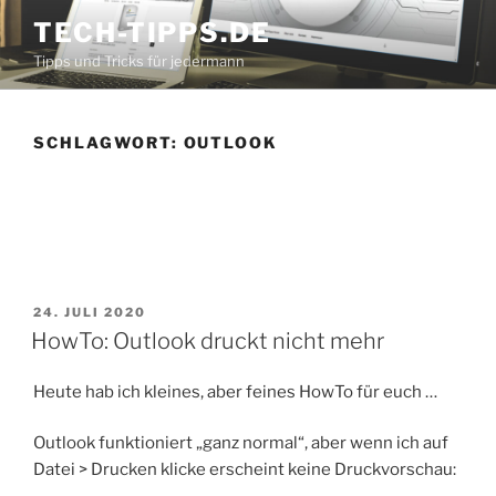
Zum
TECH-TIPPS.DE
Inhalt
Tipps und Tricks für jedermann
springen
SCHLAGWORT:
OUTLOOK
VERÖFFENTLICHT
24. JULI 2020
AM
HowTo: Outlook druckt nicht mehr
Heute hab ich kleines, aber feines HowTo für euch …
Outlook funktioniert „ganz normal“, aber wenn ich auf
Datei > Drucken klicke erscheint keine Druckvorschau: