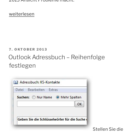
2013 Ansicht Probleme macht.
„Word-/Excel-
weiterlesen
Dokumente
und
die
„Geschütze
Ansicht““
VERÖFFENTLICHT
7. OKTOBER 2013
AM
Outlook Adressbuch – Reihenfolge
festlegen
Stellen Sie die