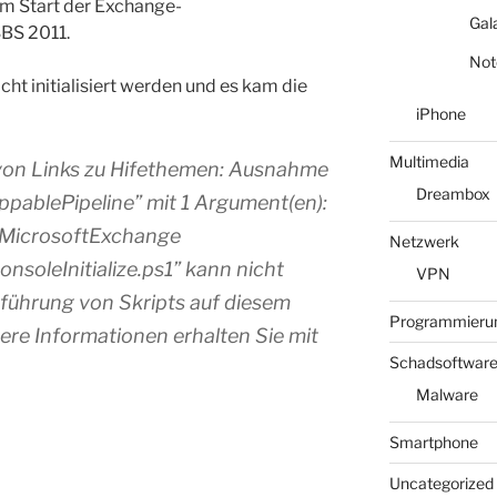
eim Start der Exchange-
Gal
BS 2011.
Not
ht initialisiert werden und es kam die
iPhone
Multimedia
 von Links zu Hifethemen: Ausnahme
Dreambox
pablePipeline” mit 1 Argument(en):
esMicrosoftExchange
Netzwerk
soleInitialize.ps1” kann nicht
VPN
führung von Skripts auf diesem
Programmieru
tere Informationen erhalten Sie mit
Schadsoftwar
Malware
Smartphone
Uncategorized