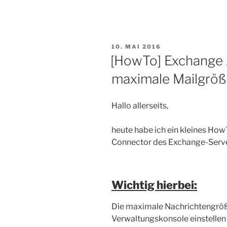
kann
nicht
initialisiert
werden
VERÖFFENTLICHT
10. MAI 2016
(SBS
AM
[HowTo] Exchange
2011)“
maximale Mailgröß
Hallo allerseits,
heute habe ich ein kleines H
Connector des Exchange-Serve
Wichtig hierbei:
Die maximale Nachrichtengröße
Verwaltungskonsole einstellen