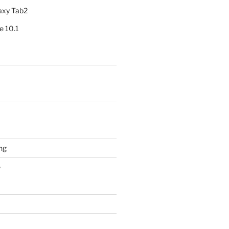
axy Tab2
e 10.1
ng
e