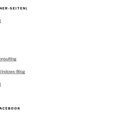
NER-SEITEN)
g
onsulting
 Windows-Blog
t
FACEBOOK