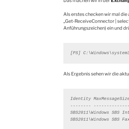
Das machen wir in der
Exchang
Als erstes checken wir mal die 
„Get-ReceiveConnector | selec
Anführungszeichen) ein und dr
[PS] C:\Windows\system
Als Ergebnis sehen wir die aktu
Identity MaxMessageSize
-------- --------------
SBS2011\Windows SBS In
SBS2011\Windows SBS Fa