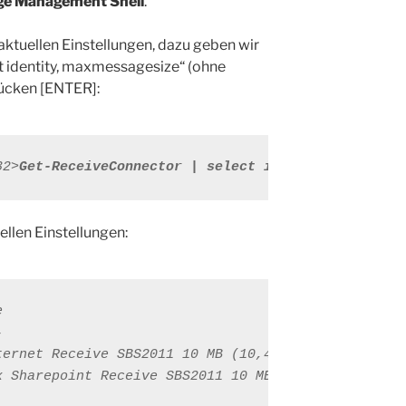
e Management Shell
.
aktuellen Einstellungen, dazu geben wir
t identity, maxmessagesize“ (ohne
ücken [ENTER]:
32>
Get-ReceiveConnector | select identity, maxmess
ellen Einstellungen:




ternet Receive SBS2011 10 MB (
10,485,760
 bytes)

x Sharepoint Receive SBS2011 10 MB (
10,485,760
 byt