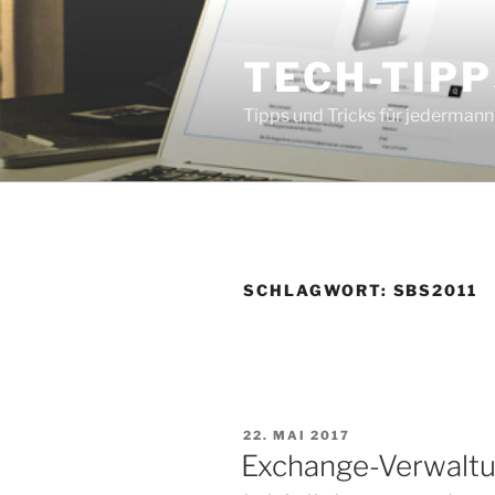
Zum
Inhalt
TECH-TIPP
springen
Tipps und Tricks für jedermann
SCHLAGWORT:
SBS2011
VERÖFFENTLICHT
22. MAI 2017
AM
Exchange-Verwaltu