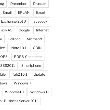
ung
Dreambox
Drucker
Email
EPLAN
Excel
Exchange 2010
facebook
laxy A5
Google
Internet
ne
Lollipop
Microsoft
ice
Note 10.1
ODIN
POP3
POP3-Connector
SBS2011
Smartphone
bile
Tab2 10.1
Update
dows
Windows 7
Windows10
Windows 11
l Business Server 2011