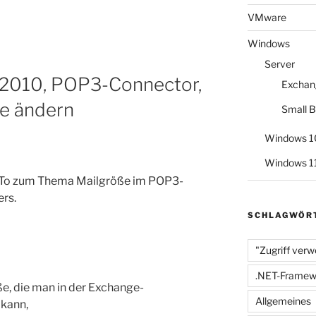
VMware
Windows
Server
 2010, POP3-Connector,
Exchan
e ändern
Small B
Windows 1
Windows 1
owTo zum Thema Mailgröße im POP3-
rs.
SCHLAGWÖR
"Zugriff verw
.NET-Framew
, die man in der Exchange-
Allgemeines
 kann,