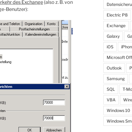
erkehr des Exchange
(also z. B. von
Datensicher
e-Benutzer):
Electric P8
Exchange
Galaxy
Ga
iOS
iPho
Microsoft Off
Outlook
Samsung
SQL
T-Mo
VBA
Win
Windows 10
Windows Smal