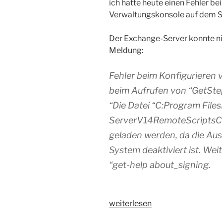
ich hatte heute einen Fehler b
Verwaltungskonsole auf dem S
Der Exchange-Server konnte nic
Meldung:
Fehler beim Konfigurieren
beim Aufrufen von “GetStep
“Die Datei “C:Program Fil
ServerV14RemoteScriptsCon
geladen werden, da die Aus
System deaktiviert ist. Wei
“get-help about_signing.
„Exchange-
weiterlesen
Verwaltungskonsole