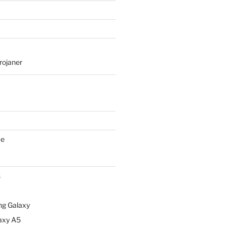
rojaner
ce
s
g Galaxy
axy A5