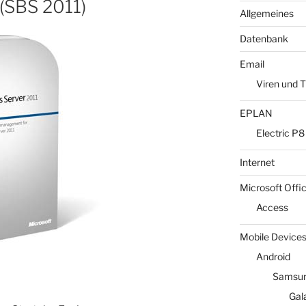
n (SBS 2011)
Allgemeines
Datenbank
Email
Viren und T
EPLAN
Electric P8
Internet
Microsoft Offi
Access
Mobile Device
Android
Samsun
Gal