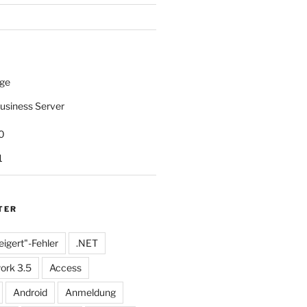
ge
usiness Server
0
1
TER
eigert"-Fehler
.NET
ork 3.5
Access
Android
Anmeldung