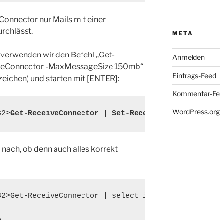
Connector nur Mails mit einer
rchlässt.
META
 verwenden wir den Befehl „Get-
Anmelden
iveConnector -MaxMessageSize 150mb“
Eintrags-Feed
eichen) und starten mit [ENTER]:
Kommentar-Fe
WordPress.org
32>
nach, ob denn auch alles korrekt
32>Get-ReceiveConnector | select identity, maxmessa

