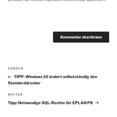
Beitragsnavigation
Vorheriger
ZURÜCK
Beitrag
TIPP: Windows 10 ändert selbstständig den
Standarddrucker
Nächster
WEITER
Beitrag
Tipp: Notwendige SQL-Rechte für EPLAN P8