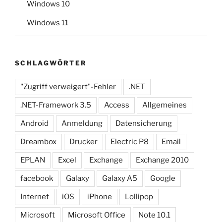
Windows 10
Windows 11
SCHLAGWÖRTER
"Zugriff verweigert"-Fehler
.NET
.NET-Framework 3.5
Access
Allgemeines
Android
Anmeldung
Datensicherung
Dreambox
Drucker
Electric P8
Email
EPLAN
Excel
Exchange
Exchange 2010
facebook
Galaxy
Galaxy A5
Google
Internet
iOS
iPhone
Lollipop
Microsoft
Microsoft Office
Note 10.1