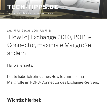
Zum
TECH-TIPPS.DE
Inhalt
Tipps und Tricks für jedermann
springen
VERÖFFENTLICHT
10. MAI 2016
VON
ADMIN
AM
[HowTo] Exchange 2010, POP3-
Connector, maximale Mailgröße
ändern
Hallo allerseits,
heute habe ich ein kleines HowTo zum Thema
Mailgröße im POP3-Connector des Exchange-Servers.
Wichtig hierbei: