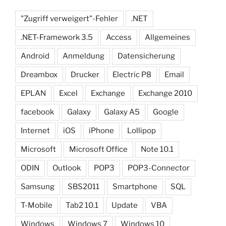
"Zugriff verweigert"-Fehler
.NET
.NET-Framework 3.5
Access
Allgemeines
Android
Anmeldung
Datensicherung
Dreambox
Drucker
Electric P8
Email
EPLAN
Excel
Exchange
Exchange 2010
facebook
Galaxy
Galaxy A5
Google
Internet
iOS
iPhone
Lollipop
Microsoft
Microsoft Office
Note 10.1
ODIN
Outlook
POP3
POP3-Connector
Samsung
SBS2011
Smartphone
SQL
T-Mobile
Tab2 10.1
Update
VBA
Windows
Windows 7
Windows 10