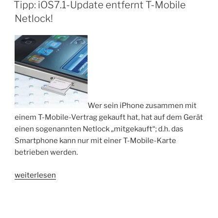
AM
Exchange-
Tipp: iOS7.1-Update entfernt T-Mobile
Zertifikat“
Netlock!
Wer sein iPhone zusammen mit
einem T-Mobile-Vertrag gekauft hat, hat auf dem Gerät
einen sogenannten Netlock „mitgekauft“; d.h. das
Smartphone kann nur mit einer T-Mobile-Karte
betrieben werden.
„Tipp:
weiterlesen
iOS7.1-
Update
entfernt