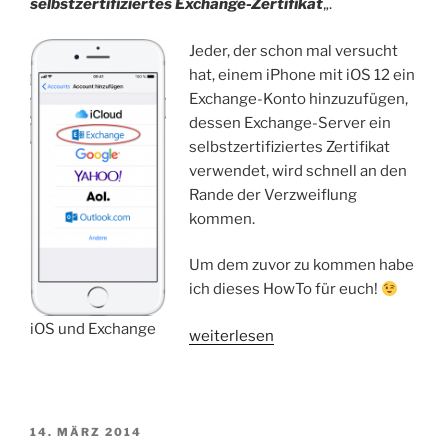
selbstzertifiziertes Exchange-Zertifikat
„.
Jeder, der schon mal versucht
hat, einem iPhone mit iOS 12 ein
Exchange-Konto hinzuzufügen,
dessen Exchange-Server ein
selbstzertifiziertes Zertifikat
verwendet, wird schnell an den
Rande der Verzweiflung
kommen.
Um dem zuvor zu kommen habe
ich dieses HowTo für euch!
iOS und Exchange
„HowTo:
weiterlesen
iOS
12
und
selbstzertifiziertes
VERÖFFENTLICHT
14. MÄRZ 2014