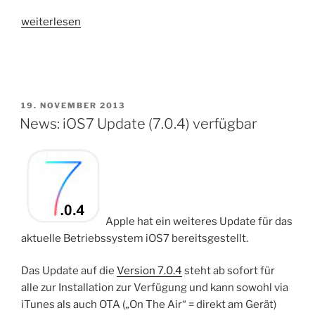
„Tipp:
weiterlesen
Smartphone
schneller
aufladen“
VERÖFFENTLICHT
19. NOVEMBER 2013
AM
News: iOS7 Update (7.0.4) verfügbar
Apple hat ein weiteres Update für das
aktuelle Betriebssystem iOS7 bereitsgestellt.
Das Update auf die
Version 7.0.4
steht ab sofort für
alle zur Installation zur Verfügung und kann sowohl via
iTunes als auch OTA („On The Air“ = direkt am Gerät)