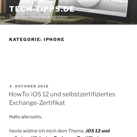
Zum
TECH-TIPPS.DE
Inhalt
Tipps und Tricks für jedermann
springen
KATEGORIE:
IPHONE
VERÖFFENTLICHT
4. OKTOBER 2018
AM
HowTo: iOS 12 und selbstzertifiziertes
Exchange-Zertifikat
Hallo allerseits,
heute widme ich mich dem Thema „
iOS 12 und