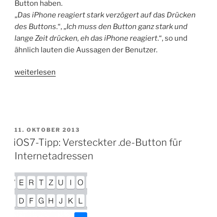
Button haben.
„
Das iPhone reagiert stark verzögert auf das Drücken
des Buttons
.“, „
Ich muss den Button ganz stark und
lange Zeit drücken, eh das iPhone reagiert
.“, so und
ähnlich lauten die Aussagen der Benutzer.
„iPhone-
weiterlesen
Tipp:
Kalibrierung
des
Home-
Buttons!“
VERÖFFENTLICHT
11. OKTOBER 2013
AM
iOS7-Tipp: Versteckter .de-Button für
Internetadressen