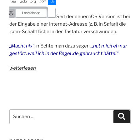
Seit der neuen iOS Version ist bei
der Eingabe einer Internet-Adresse (z. B. in Safari) die
.com-Schaltfläche in der Tastatur verschwunden.
„Macht nix“
, möchte man dazu sagen,
„hat mich eh nur
gestört, weil ich in der Regel .de gebraucht hätte!“
„iOS7-
weiterlesen
Tipp:
Versteckter
.de-
Button
für
Internetadressen“
Suchen
Suche
nach: