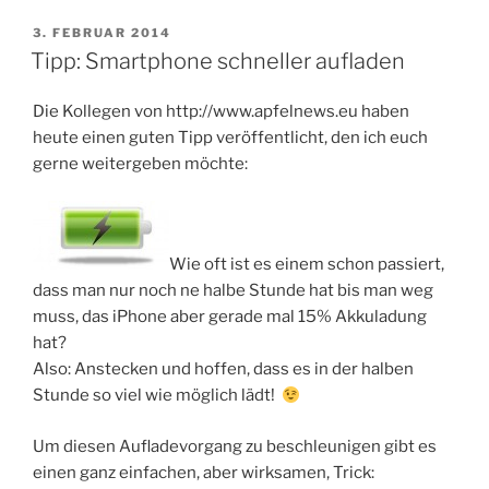
T-
Mobile
VERÖFFENTLICHT
3. FEBRUAR 2014
AM
Tipp: Smartphone schneller aufladen
Netlock!“
Die Kollegen von http://www.apfelnews.eu haben
heute einen guten Tipp veröffentlicht, den ich euch
gerne weitergeben möchte:
Wie oft ist es einem schon passiert,
dass man nur noch ne halbe Stunde hat bis man weg
muss, das iPhone aber gerade mal 15% Akkuladung
hat?
Also: Anstecken und hoffen, dass es in der halben
Stunde so viel wie möglich lädt!
Um diesen Aufladevorgang zu beschleunigen gibt es
einen ganz einfachen, aber wirksamen, Trick: