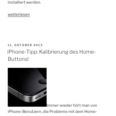
installiert werden.
„News:
weiterlesen
iOS7
Update
(7.0.4)
verfügbar“
VERÖFFENTLICHT
11. OKTOBER 2013
AM
iPhone-Tipp: Kalibrierung des Home-
Buttons!
Immer wieder hört man von
iPhone-Benutzern, die Probleme mit dem Home-