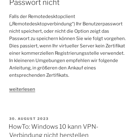
Passwort nicht
Falls der Remotedesktopclient
(„Remotedesktopverbindung“) Ihr Benutzerpasswort
nicht speichert, oder nicht die Option zeigt das
Passwort zu speichern können Sie wie folgt vorgehen.
Dies passiert, wenn Ihr virtueller Server kein Zertifikat
einer kommerziellen Registrierungsstelle verwendet.
In kleineren Umgebungen empfehlen wir folgende
Anleitung, in größeren den Ankauf eines
entsprechenden Zertifikats.
„Remotedesktopverbindung
weiterlesen
speichert
Zugangsdaten
nicht“
VERÖFFENTLICHT
30. AUGUST 2023
AM
HowTo: Windows 10 kann VPN-
Verbindung nicht herstellen