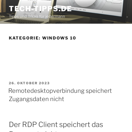
Zum
TECH-TIPPS.DE
Inhalt
Tipps und Tricks für jedermann
springen
KATEGORIE:
WINDOWS 10
VERÖFFENTLICHT
26. OKTOBER 2023
AM
Remotedesktopverbindung speichert
Zugangsdaten nicht
Der RDP Client speichert das