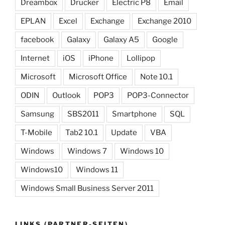
Dreambox
Drucker
Electric P8
Email
EPLAN
Excel
Exchange
Exchange 2010
facebook
Galaxy
Galaxy A5
Google
Internet
iOS
iPhone
Lollipop
Microsoft
Microsoft Office
Note 10.1
ODIN
Outlook
POP3
POP3-Connector
Samsung
SBS2011
Smartphone
SQL
T-Mobile
Tab2 10.1
Update
VBA
Windows
Windows 7
Windows 10
Windows10
Windows 11
Windows Small Business Server 2011
LINKS (PARTNER-SEITEN)