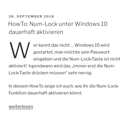
zurück
auf
den
VERÖFFENTLICHT
28. SEPTEMBER 2018
AM
HowTo: Num-Lock unter Windows 10
Desktop
schieben“
dauerhaft aktivieren
W
er kennt das nicht … Windows 10 wird
gestartet, man möchte sein Passwort
eingeben und die Num-Lock-Taste ist nicht
aktiviert! Irgendwann wird das „immer erst die Num-
Lock-Taste drücken müssen“ sehr nervig.
In diesem HowTo zeige ich euch, wie ihr die Num-Lock-
Funktion dauerhaft aktivieren könnt.
„HowTo:
weiterlesen
Num-
Lock
unter