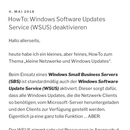
Windows
10
VERÖFFENTLICHT
4. MAI 2018
AM
HowTo: Windows Software Updates
dauerhaft
aktivieren“
Service (WSUS) deaktivieren
Hallo allerseits,
heute habe ich ein kleines, aber feines, HowTo zum
Thema „kleine Netzwerke und Windows Updates“.
Beim Einsatz eines
Windows Small Business Servers
(SBS)
ist standardmäßig auch der
Windows Software
Update Service (WSUS)
aktiviert. Dieser sorgt dafür,
dass alle Windows Updates, die die Netzwerk-Clients
so benötigen, vom Microsoft-Server heruntergeladen
und den Clients zur Verfügung gestellt werden.
Eigentlich ja eine ganz tolle Funktion … ABER:
Der WSUS nimmt sehr viel Ressourcen in Anspruch; d.