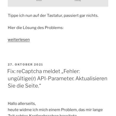
Tippe ich nun auf der Tastatur, passiert gar nichts.
Hier die Lösung des Problems:
„HowTo:
weiterlesen
Tastatur
geht
in
Windows
VERÖFFENTLICHT
27. OKTOBER 2021
AM
Fix: reCaptcha meldet „Fehler:
App-
Fenstern
ungültige(r) API-Parameter. Aktualisieren
nicht“
Sie die Seite.“
Hallo allerseits,
heute widme ich mich einem Problem, das mir lange
Zeit echtes Kopfzerbrechen bereitete.