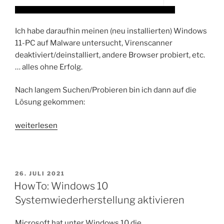
Ich habe daraufhin meinen (neu installierten) Windows
11-PC auf Malware untersucht, Virenscanner
deaktiviert/deinstalliert, andere Browser probiert, etc.
… alles ohne Erfolg.
Nach langem Suchen/Probieren bin ich dann auf die
Lösung gekommen:
„Fix:
weiterlesen
reCaptcha
meldet
„Fehler:
ungültige(r)
VERÖFFENTLICHT
26. JULI 2021
AM
HowTo: Windows 10
API-
Parameter.
Systemwiederherstellung aktivieren
Aktualisieren
Sie
Microsoft hat unter Windows 10 die