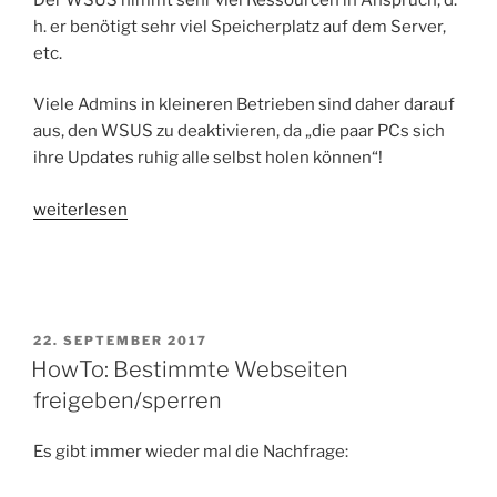
h. er benötigt sehr viel Speicherplatz auf dem Server,
etc.
Viele Admins in kleineren Betrieben sind daher darauf
aus, den WSUS zu deaktivieren, da „die paar PCs sich
ihre Updates ruhig alle selbst holen können“!
„HowTo:
weiterlesen
Windows
Software
Updates
Service
(WSUS)
VERÖFFENTLICHT
22. SEPTEMBER 2017
AM
HowTo: Bestimmte Webseiten
deaktivieren“
freigeben/sperren
Es gibt immer wieder mal die Nachfrage: