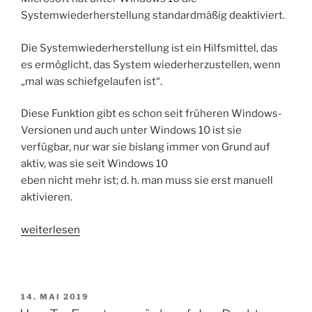
die
Systemwiederherstellung standardmäßig deaktiviert.
Seite.““
Die Systemwiederherstellung ist ein Hilfsmittel, das
es ermöglicht, das System wiederherzustellen, wenn
„mal was schiefgelaufen ist“.
Diese Funktion gibt es schon seit früheren Windows-
Versionen und auch unter Windows 10 ist sie
verfügbar, nur war sie bislang immer von Grund auf
aktiv, was sie seit Windows 10
eben nicht mehr ist; d. h. man muss sie erst manuell
aktivieren.
„HowTo:
weiterlesen
Windows
10
Systemwiederherstellung
aktivieren“
VERÖFFENTLICHT
14. MAI 2019
AM