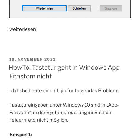
„HowTo:
weiterlesen
Windows
10
kann
VPN-
VERÖFFENTLICHT
18. NOVEMBER 2022
AM
HowTo: Tastatur geht in Windows App-
Verbindung
nicht
Fenstern nicht
herstellen“
Ich habe heute einen Tipp für folgendes Problem:
Tastatureingaben unter Windows 10 sind in „App-
Fenstern“, in der Systemsteuerung im Suchen-
Feldern, etc. nicht möglich.
Beispiel 1: