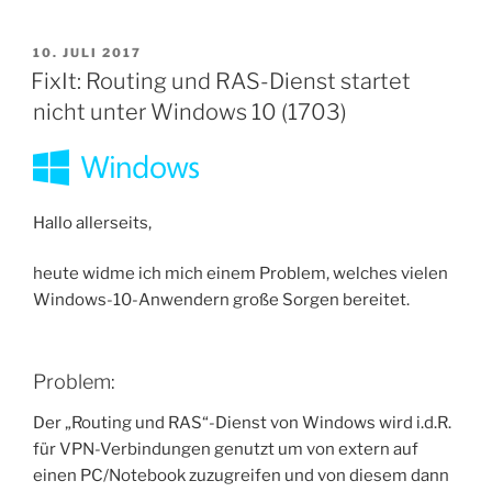
freigeben/sperren“
VERÖFFENTLICHT
10. JULI 2017
AM
FixIt: Routing und RAS-Dienst startet
nicht unter Windows 10 (1703)
Hallo allerseits,
heute widme ich mich einem Problem, welches vielen
Windows-10-Anwendern große Sorgen bereitet.
Problem:
Der „Routing und RAS“-Dienst von Windows wird i.d.R.
für VPN-Verbindungen genutzt um von extern auf
einen PC/Notebook zuzugreifen und von diesem dann