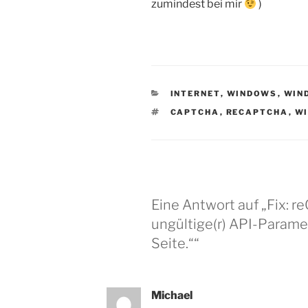
zumindest bei mir
)
KATEGORIEN
INTERNET
,
WINDOWS
,
WIN
SCHLAGWÖRTER
CAPTCHA
,
RECAPTCHA
,
W
Eine Antwort auf „Fix: r
ungültige(r) API-Paramet
Seite.““
Michael