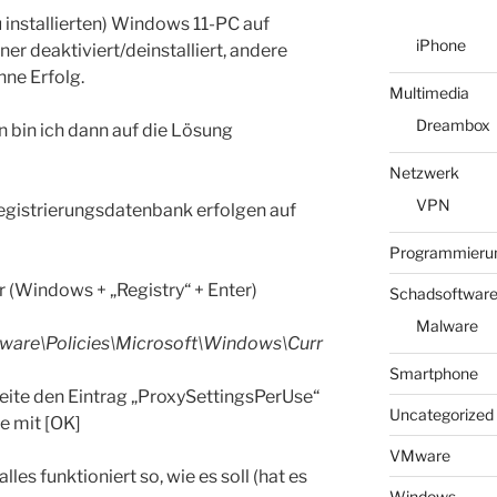
 installierten) Windows 11-PC auf
iPhone
er deaktiviert/deinstalliert, andere
hne Erfolg.
Multimedia
Dreambox
bin ich dann auf die Lösung
Netzwerk
VPN
egistrierungsdatenbank erfolgen auf
Programmieru
r (Windows + „Registry“ + Enter)
Schadsoftwar
Malware
re\Policies\Microsoft\Windows\Curr
Smartphone
eite den Eintrag „ProxySettingsPerUse“
Uncategorized
e mit [OK]
VMware
les funktioniert so, wie es soll (hat es
Windows