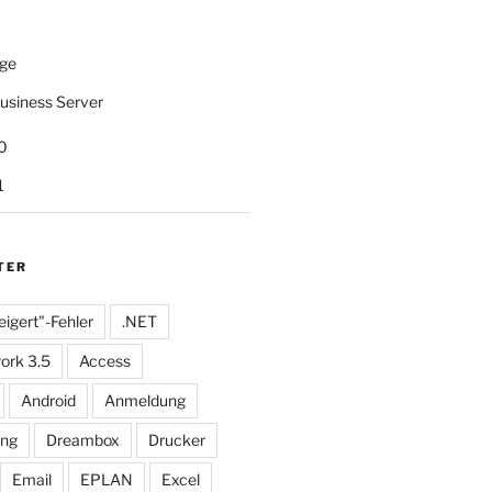
ge
usiness Server
0
1
TER
eigert"-Fehler
.NET
ork 3.5
Access
Android
Anmeldung
ung
Dreambox
Drucker
Email
EPLAN
Excel