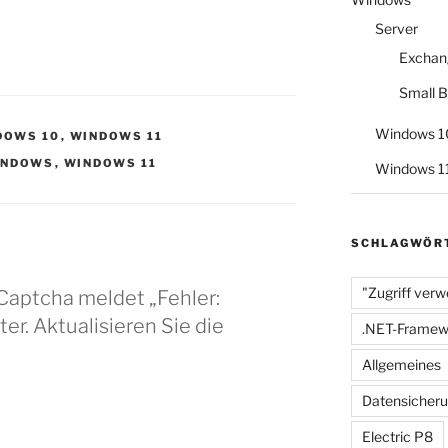
Server
Exchan
Small B
Windows 1
DOWS 10
,
WINDOWS 11
INDOWS
,
WINDOWS 11
Windows 1
SCHLAGWÖR
"Zugriff verw
eCaptcha meldet „Fehler:
er. Aktualisieren Sie die
.NET-Framew
Allgemeines
Datensicher
Electric P8