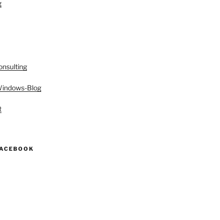
g
onsulting
 Windows-Blog
t
FACEBOOK