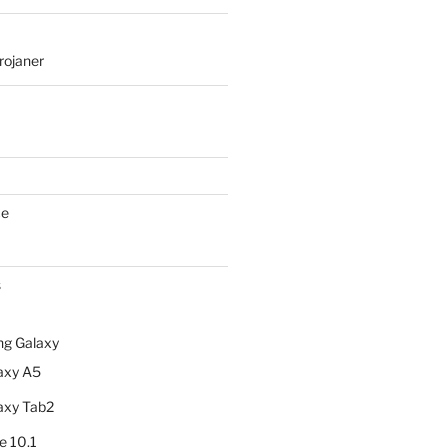
rojaner
ce
s
g Galaxy
axy A5
axy Tab2
e 10.1