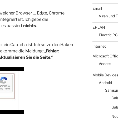
Email
l welcher Browser … Edge, Chrome,
Viren und T
ntegriert ist. Ich gebe die
 es passiert
nichts
.
EPLAN
Electric P8
er ein Captcha ist. Ich setze den Haken
Internet
 bekomme die Meldung: „
Fehler:
Microsoft Offi
ktualisieren Sie die Seite
.“
Access
Mobile Device
Android
Samsun
Gal
Gal
Not