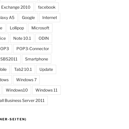
Exchange 2010
facebook
laxy A5
Google
Internet
ne
Lollipop
Microsoft
ice
Note 10.1
ODIN
POP3
POP3-Connector
SBS2011
Smartphone
bile
Tab2 10.1
Update
dows
Windows 7
Windows10
Windows 11
l Business Server 2011
NER-SEITEN)