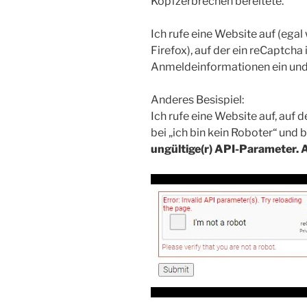
Kopfzerbrechen bereitete.
Ich rufe eine Website auf (ega
Firefox), auf der ein reCaptcha i
Anmeldeinformationen ein und
Anderes Besispiel:
Ich rufe eine Website auf, auf d
bei „ich bin kein Roboter“ und
ungültige(r) API-Parameter. A