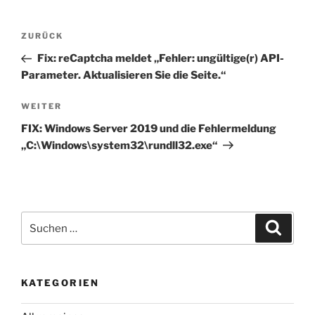
Beitragsnavigation
Vorheriger
ZURÜCK
Beitrag
Fix: reCaptcha meldet „Fehler: ungültige(r) API-
Parameter. Aktualisieren Sie die Seite.“
Nächster
WEITER
Beitrag
FIX: Windows Server 2019 und die Fehlermeldung
„C:\Windows\system32\rundll32.exe“
Suchen
Suche
nach:
KATEGORIEN