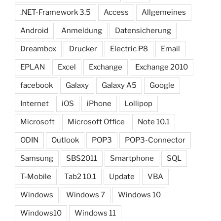
.NET-Framework 3.5
Access
Allgemeines
Android
Anmeldung
Datensicherung
Dreambox
Drucker
Electric P8
Email
EPLAN
Excel
Exchange
Exchange 2010
facebook
Galaxy
Galaxy A5
Google
Internet
iOS
iPhone
Lollipop
Microsoft
Microsoft Office
Note 10.1
ODIN
Outlook
POP3
POP3-Connector
Samsung
SBS2011
Smartphone
SQL
T-Mobile
Tab2 10.1
Update
VBA
Windows
Windows 7
Windows 10
Windows10
Windows 11