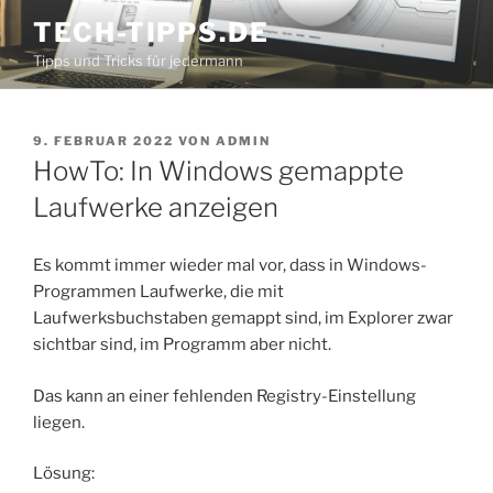
Zum
TECH-TIPPS.DE
Inhalt
Tipps und Tricks für jedermann
springen
VERÖFFENTLICHT
9. FEBRUAR 2022
VON
ADMIN
AM
HowTo: In Windows gemappte
Laufwerke anzeigen
Es kommt immer wieder mal vor, dass in Windows-
Programmen Laufwerke, die mit
Laufwerksbuchstaben gemappt sind, im Explorer zwar
sichtbar sind, im Programm aber nicht.
Das kann an einer fehlenden Registry-Einstellung
liegen.
Lösung: