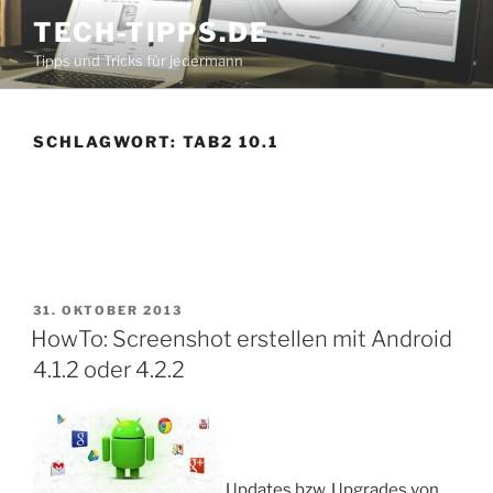
Zum
TECH-TIPPS.DE
Inhalt
Tipps und Tricks für jedermann
springen
SCHLAGWORT:
TAB2 10.1
VERÖFFENTLICHT
31. OKTOBER 2013
AM
HowTo: Screenshot erstellen mit Android
4.1.2 oder 4.2.2
Updates bzw. Upgrades von