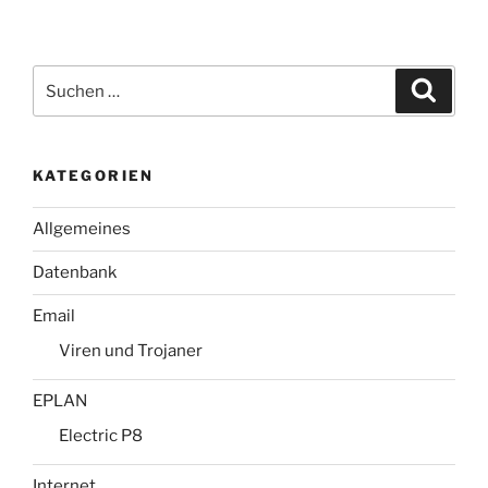
10.1
(GT-
P5110)
Suchen
Suche
upgraden
nach:
auf
Version
KATEGORIEN
4.2.2“
Allgemeines
Datenbank
Email
Viren und Trojaner
EPLAN
Electric P8
Internet