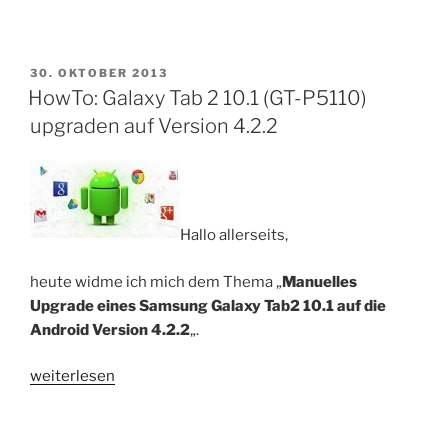
Tab2
/
Note
10.1
VERÖFFENTLICHT
30. OKTOBER 2013
AM
HowTo: Galaxy Tab 2 10.1 (GT-P5110)
–
leere
upgraden auf Version 4.2.2
Seite
entfernen“
Hallo allerseits,
heute widme ich mich dem Thema „
Manuelles
Upgrade eines Samsung Galaxy Tab2 10.1 auf die
Android Version 4.2.2
„.
„HowTo:
weiterlesen
Galaxy
Tab
2