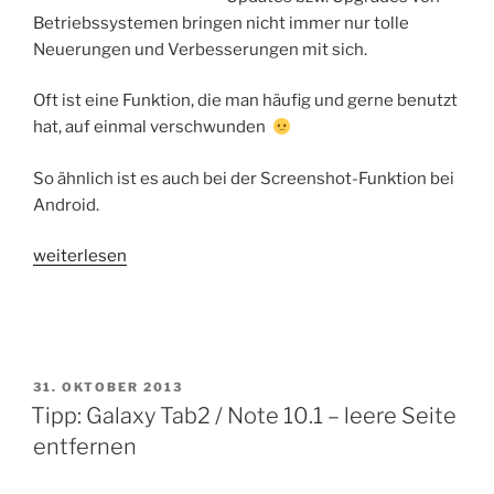
Betriebssystemen bringen nicht immer nur tolle
Neuerungen und Verbesserungen mit sich.
Oft ist eine Funktion, die man häufig und gerne benutzt
hat, auf einmal verschwunden
So ähnlich ist es auch bei der Screenshot-Funktion bei
Android.
„HowTo:
weiterlesen
Screenshot
erstellen
mit
Android
4.1.2
VERÖFFENTLICHT
31. OKTOBER 2013
AM
Tipp: Galaxy Tab2 / Note 10.1 – leere Seite
oder
4.2.2“
entfernen