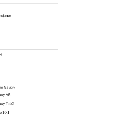
rojaner
ce
s
g Galaxy
axy A5
axy Tab2
e 10.1