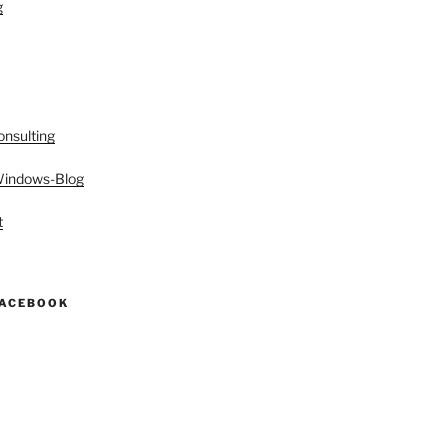
g
onsulting
 Windows-Blog
t
FACEBOOK