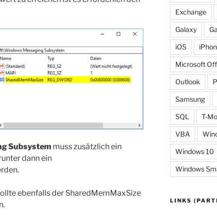
Exchange
Galaxy
Ga
iOS
iPho
Microsoft Off
Outlook
Samsung
SQL
T-Mo
VBA
Win
ng Subsystem
muss zusätzlich ein
Windows 10
unter dann ein
Windows Smal
rden.
 sollte ebenfalls der SharedMemMaxSize
LINKS (PART
n.