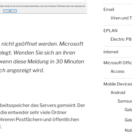
Email
Viren und T
EPLAN
Electric P8
nicht geöffnet werden. Microsoft
Internet
elegt. Wenden Sie sich an ihren
wenn diese Meldung in 30 Minuten
Microsoft Offi
h angezeigt wird.
Access
Mobile Device
Android
Samsun
 Arbeitsspeicher des Servers gemeint. Der
Gal
, die entweder sehr viele Ordner
ehreren Postfächern und öffentlichen
Gal
.
Not