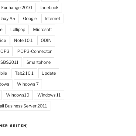
Exchange 2010
facebook
laxy A5
Google
Internet
ne
Lollipop
Microsoft
ice
Note 10.1
ODIN
POP3
POP3-Connector
SBS2011
Smartphone
bile
Tab2 10.1
Update
dows
Windows 7
Windows10
Windows 11
l Business Server 2011
NER-SEITEN)