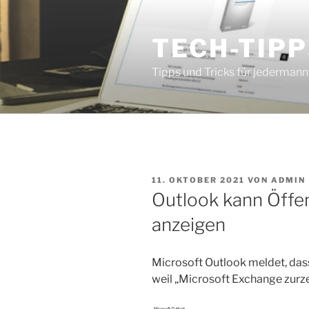
Zum
Inhalt
TECH-TIPP
springen
Tipps und Tricks für jedermann
VERÖFFENTLICHT
11. OKTOBER 2021
VON
ADMIN
AM
Outlook kann Öffen
anzeigen
Microsoft Outlook meldet, dass
weil „Microsoft Exchange zurzei