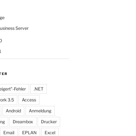
ge
usiness Server
0
1
TER
eigert"-Fehler
.NET
ork 3.5
Access
Android
Anmeldung
ung
Dreambox
Drucker
Email
EPLAN
Excel