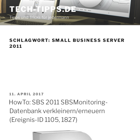
Zum
TECH-TIPPS.DE
Inhalt
Tipps und Tricks für jedermann
springen
SCHLAGWORT:
SMALL BUSINESS SERVER
2011
VERÖFFENTLICHT
11. APRIL 2017
AM
HowTo: SBS 2011 SBSMonitoring-
Datenbank verkleinern/erneuern
(Ereignis-ID 1105, 1827)