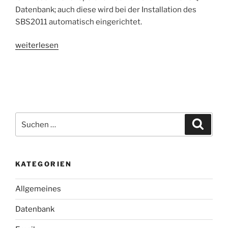
Datenbank; auch diese wird bei der Installation des
SBS2011 automatisch eingerichtet.
„HowTo:
weiterlesen
SBS
2011
SBSMonitoring-
Datenbank
verkleinern/erneuern
(Ereignis-
Suchen
Suche
ID
nach:
1105,
1827)“
KATEGORIEN
Allgemeines
Datenbank