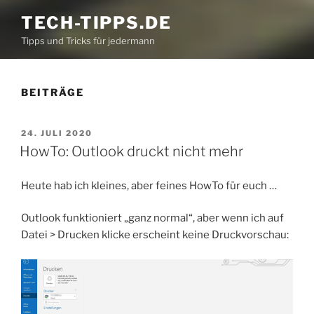
TECH-TIPPS.DE
Tipps und Tricks für jedermann
BEITRÄGE
VERÖFFENTLICHT
24. JULI 2020
AM
HowTo: Outlook druckt nicht mehr
Heute hab ich kleines, aber feines HowTo für euch …
Outlook funktioniert „ganz normal“, aber wenn ich auf
Datei > Drucken klicke erscheint keine Druckvorschau: