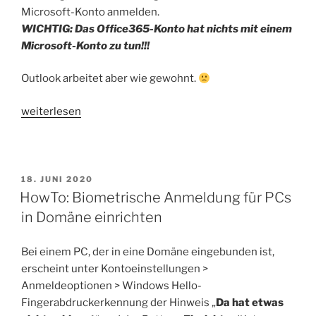
Microsoft-Konto anmelden.
WICHTIG: Das Office365-Konto hat nichts mit einem
Microsoft-Konto zu tun!!!
Outlook arbeitet aber wie gewohnt.
„HowTo:
weiterlesen
Outlook
fragt
ständig
nach
VERÖFFENTLICHT
18. JUNI 2020
AM
HowTo: Biometrische Anmeldung für PCs
Microsoft-
Konto“
in Domäne einrichten
Bei einem PC, der in eine Domäne eingebunden ist,
erscheint unter Kontoeinstellungen >
Anmeldeoptionen > Windows Hello-
Fingerabdruckerkennung der Hinweis „
Da hat etwas