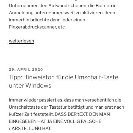
Unternehmen den Aufwand scheuen, die Biometrie-
Anmeldung unternehmensweit zu aktivieren, denn
immerhin bräuchte dann jeder einen
Fingerabdruckscanner, etc.
„HowTo:
weiterlesen
Biometrische
Anmeldung
für
PCs
VERÖFFENTLICHT
29. APRIL 2020
AM
Tipp: Hinweiston für die Umschalt-Taste
in
Domäne
unter Windows
einrichten“
Immer wieder passiert es, dass man versehentlich die
Umschalttaste der Tastatur betätigt und man erst nach
kuRzer Zeit feststellt, DASS DER tEXT, DEN MAN
EINGEGEBEN HAT JA EINE VÖLLIG FALSCHE
dARSTELLUNG HAT.