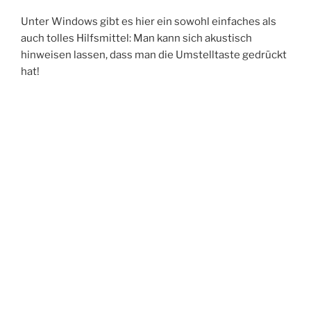
Unter Windows gibt es hier ein sowohl einfaches als
auch tolles Hilfsmittel: Man kann sich akustisch
hinweisen lassen, dass man die Umstelltaste gedrückt
hat!
„Tipp:
weiterlesen
Hinweiston
für
die
Umschalt-
VERÖFFENTLICHT
9. DEZEMBER 2019
AM
EPLAN P8 – Fehler beim Sichern
Taste
unter
Windows“
Hallo allerseits,
heute habe ich einen Lösungsvorschlag für EPLAN P8
User, die mit Windows 10 arbeiten und den EPLAN mit
Hilfe der Datensicherung als Email-Anhang
verschicken wollen.